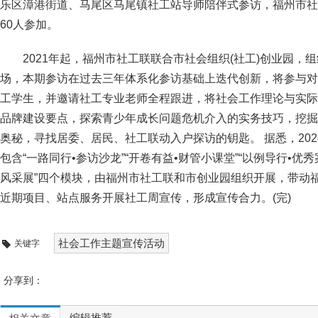
乐区漳港街道、马尾区马尾镇社工站导师陪伴式参访，福州市社
60人参加。
2021年起，福州市社工联联合市社会组织(社工)创业园，
场，本期参访在过去三年体系化参访基础上迭代创新，将参与对
工学生，并邀请社工专业老师全程跟进，将社会工作理论与实际
品牌建设要点，探索青少年成长问题危机介入的实务技巧，挖掘
奥秘，寻找居委、居民、社工联动入户探访的钥匙。 据悉，20
包含“一路同行•参访沙龙”“开卷有益•财管小课堂”“以例导行•优
风采展”四个模块，由福州市社工联和市创业园组织开展，带动
近期项目、站点服务开展社工周宣传，形成宣传合力。(完)
社会工作主题宣传活动
关键字
分享到：