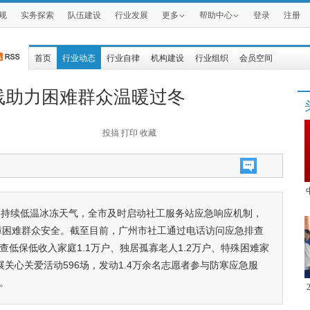
规
实务探索
队伍建设
行业发展
更多
帮助中心
登录
注册
首页
行业动态
行业自律
机构建设
行业组织
会员空间
线助力困难群众温暖过冬
投搞
打印
收藏
遇持续低温冰冻天气，全市及时启动社工服务站应急响应机制，
时保障困难群众安全。截至目前，广州市社工通过电话访问应急排查
排查低保低收入家庭1.1万户、独居孤寡老人1.2万户、特殊困难家
开展关心关爱活动596场，发动1.4万余名志愿者参与防寒应急服
件。