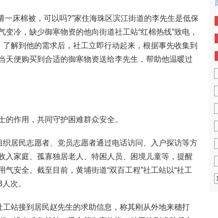
请一床棉被，可以吗?”家住海珠区滨江街道的李先生是低保
气变冷，缺少御寒物资的他向街道社工站“红棉热线”致电，
资。了解到他的需求后，社工立即行动起来，根据事先收集到
当天便购买到合适的御寒物资送给李先生，帮助他温暖过
士的作用，共同守护困难群众安全。
站组织居民志愿者、党员志愿者通过电话访问、入户探访等方
收入家庭、孤寡独居老人、特困人员、困境儿童等，提醒
气安全。截至目前，黄埔街道“双百工程”社工站以“社工
3人次。
”社工站接到居民赵先生的求助信息，称其刚从外地来穗打