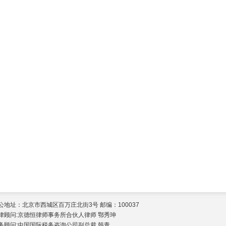
公地址：北京市西城区百万庄北街3号 邮编：100037
律顾问:京德恒律师事务所合伙人律师 鄂秀珅
务顾问:中国国际税务咨询公司副总裁 韩青