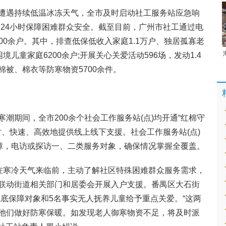
遭遇持续低温冰冻天气，全市及时启动社工服务站应急响
线，24小时保障困难群众安全。截至目前，广州市社工通过电
800余户。其中，排查低保低收入家庭1.1万户、独居孤寡老
困境儿童家庭6200余户;开展关心关爱活动596场，发动1.4
被、棉衣等防寒物资5700余件。
潮期间，全市200余个社会工作服务站(点)均开通“红棉守
时、快速、高效地提供线上线下支援。社会工作服务站(点)
保障，电访或探访一、二类服务对象，确保情况掌握全覆盖。
站在寒冷天气来临前，主动了解社区特殊困难群众服务需求，
联动街道相关部门和居委会开展入户支援。番禺区大石街
名兜底保障对象和5名事实无人抚养儿童给予重点关爱。“这两
他们做好防寒保暖。如发现老人御寒物资不足，将及时派