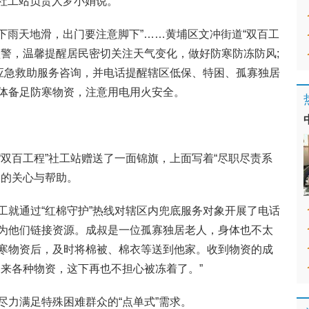
”社工站负责人罗小娟说。
“下雨天地滑，出门要注意脚下”……黄埔区文冲街道“双百工
预警，温馨提醒居民密切关注天气变化，做好防寒防冻防风;
供应急救助服务咨询，并电话提醒辖区低保、特困、孤寡独居
体备足防寒物资，注意用电用火安全。
双百工程”社工站赠送了一面锦旗，上面写着“尽职尽责系
工的关心与帮助。
工就通过“红棉守护”热线对辖区内兜底服务对象开展了电话
为他们链接资源。成叔是一位孤寡独居老人，身体也不太
寒物资后，及时将棉被、棉衣等送到他家。收到物资的成
送来各种物资，这下再也不担心被冻着了。”
尽力满足特殊困难群众的“点单式”需求。