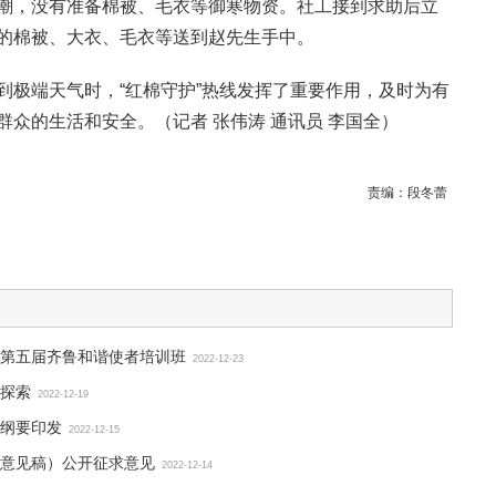
潮，没有准备棉被、毛衣等御寒物资。社工接到求助后立
的棉被、大衣、毛衣等送到赵先生手中。
到极端天气时，“红棉守护”热线发挥了重要作用，及时为有
群众的生活和安全。（
记者 张伟涛 通讯员 李国全）
责编：
段冬蕾
第五届齐鲁和谐使者培训班
2022-12-23
探索
2022-12-19
纲要印发
2022-12-15
意见稿）公开征求意见
2022-12-14