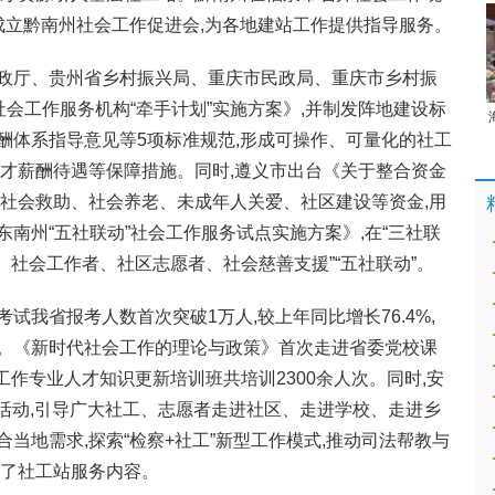
,并成立黔南州社会工作促进会,为各地建站工作提供指导服务。
政厅、贵州省乡村振兴局、重庆市民政局、重庆市乡村振
社会工作服务机构“牵手计划”实施方案》,并制发阵地建设标
酬体系指导意见等5项标准规范,形成可操作、可量化的社工
人才薪酬待遇等保障措施。同时,遵义市出台《关于整合资金
合社会救助、社会养老、未成年人关爱、社区建设等资金,用
南州“五社联动”社会工作服务试点实施方案》,在“三社联
织、社会工作者、社区志愿者、社会慈善支援”“五社联动”。
考试我省报考人数首次突破1万人,较上年同比增长76.4%,
。《新时代社会工作的理论与政策》首次走进省委党校课
工作专业人才知识更新培训班共培训2300余人次。同时,安
列活动,引导广大社工、志愿者走进社区、走进学校、走进乡
当地需求,探索“检察+社工”新型工作模式,推动司法帮教与
展了社工站服务内容。