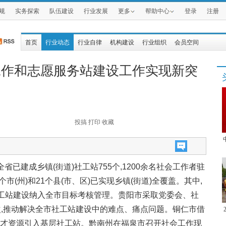
规
实务探索
队伍建设
行业发展
更多
帮助中心
登录
注册
首页
行业动态
行业自律
机构建设
行业组织
会员空间
工作和志愿服务站建设工作实现新突
投搞
打印
收藏
全省已建成乡镇(街道)社工站755个,1200余名社会工作者驻
个市(州)和21个县(市、区)已实现乡镇(街道)全覆盖。其中,
社工站建设纳入全市目标考核管理。贵阳市采取党委会、社
次,推动解决全市社工站建设中的难点、痛点问题。铜仁市借
人才资源引入基层社工站。黔南州在福泉市召开社会工作现