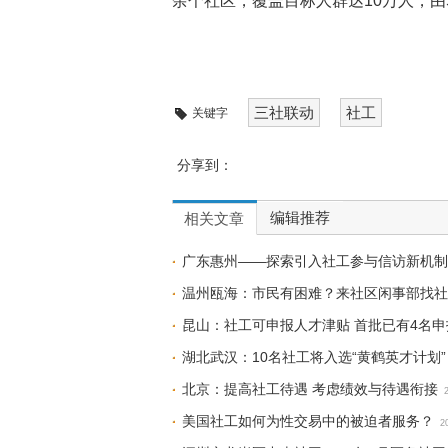
余个社区，覆盖目标人群达10万人，由
三社联动
社工
关键字
分享到：
编辑推荐
相关文章
广东惠州——探索引入社工参与信访新机制
温州瓯海：市民有困难？来社区闲事部找社
昆山：社工可申报人才津贴 首批已有4名申
湖北武汉：10名社工将入选“黄鹤英才计划”
北京：提高社工待遇 考虑绩效与待遇衔接
美国社工如何为性交易中的被迫者服务？
2