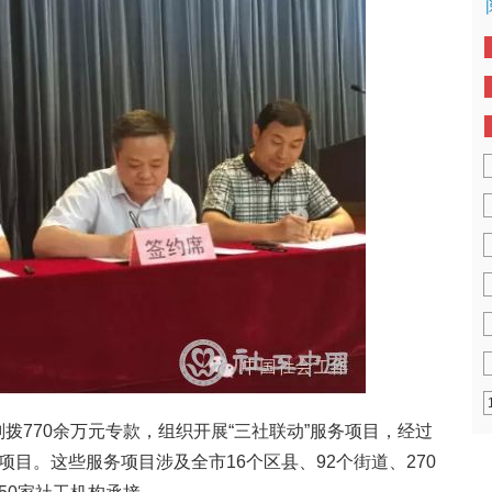
拨770余万元专款，组织开展“三社联动”服务项目，经过
项目。这些服务项目涉及全市16个区县、92个街道、270