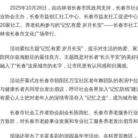
2025年10月28日，由吉林省长春市民政局支持，长春市
业协会主办，长春市益创汇社工中心、长春市益友社工促进中心
20家社工、养老机构参与的“
记忆有爱 岁月长安
”——长春市社
林省长春市文化广场举行。
活动紧扣主题“记忆有爱 岁月长安”，提示对生活的热爱、
防阿尔兹海默症的最佳良方。主题既是对长者“长久平安”的美
融入了“长春”这座城市的名字，让市民更有认同感和归属感。
活动开幕式在长春市朝阳区万宝社区老年舞蹈队的表演中拉
与健康长者共同登台发出倡议，呼吁社会各界加入“记忆防线”建设
有爱心人士把对老年人的深情寄语存入 “记忆之盒”，成为城市
长春市社会工作者协会副会长陈雨虹、长春市养老服务行业
方致辞，对长春市老龄事业发展和专业社工服务养老发出倡导和
现场还举办了丰富多彩的游园嘉年华
活动
。在科普宣教区，