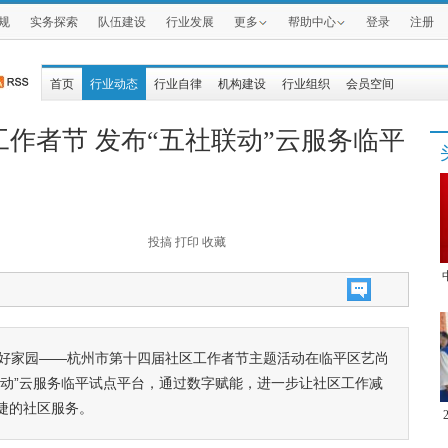
规
实务探索
队伍建设
行业发展
更多
帮助中心
登录
注册
首页
行业动态
行业自律
机构建设
行业组织
会员空间
作者节 发布“五社联动”云服务临平
投搞
打印
收藏
建美好家园——杭州市第十四届社区工作者节主题活动在临平区艺尚
联动”云服务临平试点平台，通过数字赋能，进一步让社区工作减
捷的社区服务。