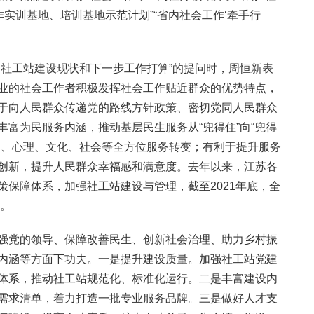
作实训基地、培训基地示范计划”“省内社会工作‘牵手行
）社工站建设现状和下一步工作打算”的提问时，周恒新表
业的社会工作者积极发挥社会工作贴近群众的优势特点，
于向人民群众传递党的路线方针政策、密切党同人民群众
富为民服务内涵，推动基层民生服务从“兜得住”向“兜得
神、心理、文化、社会等全方位服务转变；有利于提升服务
创新，提升人民群众幸福感和满意度。去年以来，江苏各
策保障体系，加强社工站建设与管理，截至2021年底，全
盖。
强党的领导、保障改善民生、创新社会治理、助力乡村振
内涵等方面下功夫。一是提升建设质量。加强社工站党建
体系，推动社工站规范化、标准化运行。二是丰富建设内
需求清单，着力打造一批专业服务品牌。三是做好人才支