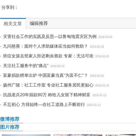
分享到：
编辑推荐
相关文章
灾害社会工作的实践及反思—以鲁甸地震灾区为例
2016-03-02
九问慈善：面对个人求助媒体应当如何救助？
2016-02-29
癌症女孩去世家人拒还剩余善款 专家：无法可依
2016-02-25
关注社工服务中的“痛点”
2016-02-19
富豪捐款榜单出炉 中国富豪当真“为富不仁”？
2016-02-02
扬州广陵：社工工作室 专业社工服务居民更贴心
2016-01-22
抗战老兵20年捐款80万 称给儿女留下精神财富
2016-01-12
不忘初心 方得始终—在社工道路上不断前行
2016-01-11
微博推荐
图片推荐